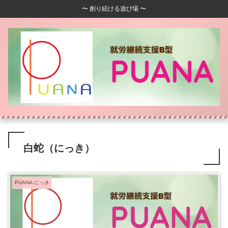
〜 創り続ける遊び場 〜
白蛇（にっき）
PUANA-にっき