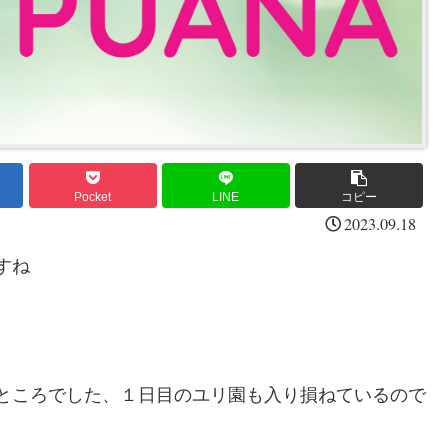
Pocket
LINE
コピー
2023.09.18
すね
たところでした、１日目のユリ園も入り損ねているので