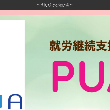
〜 創り続ける遊び場 〜