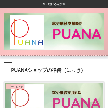
〜 創り続ける遊び場 〜
PUANAショップの準備（にっき）
PUANA-にっき