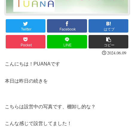
Twitter
Facebook
はてブ
Pocket
LINE
コピー
2024.06.09
こんにちは！PUANAです
本日は昨日の続きを
こちらは設営中の写真です、棚卸し的な？
こんな感じで設営してました！