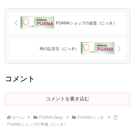
PUANAショップの改造（にっき）
時の記念日（にっき）
コメント
コメントを書き込む
ホーム
PUANA-Diary
PUANA-にっき
PUANAショップの準備（にっき）