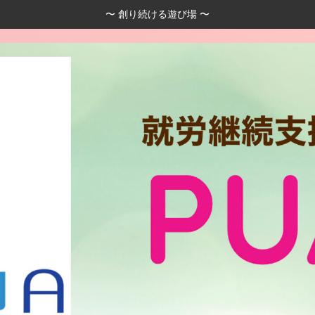
〜 創り続ける遊び場 〜