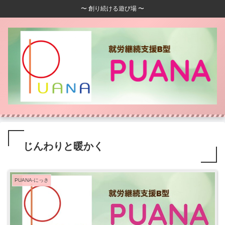
〜 創り続ける遊び場 〜
じんわりと暖かく
PUANA-にっき