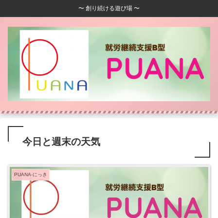
〜 創り続ける遊び場 〜
今日と週末の天気
PUANA-にっき