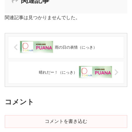
関連記事
関連記事は見つかりませんでした。
雨の日の表情（にっき）
晴れだー！（にっき）
コメント
コメントを書き込む