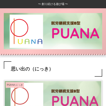
〜 創り続ける遊び場 〜
思い出の（にっき）
PUANA-にっき