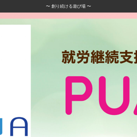
〜 創り続ける遊び場 〜