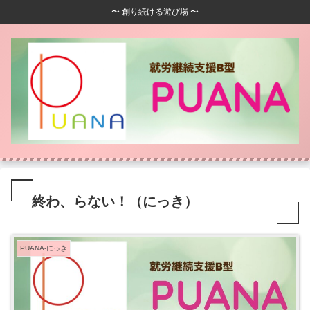
〜 創り続ける遊び場 〜
終わ、らない！（にっき）
PUANA-にっき