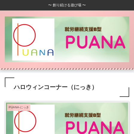
〜 創り続ける遊び場 〜
ハロウィンコーナー（にっき）
PUANA-にっき