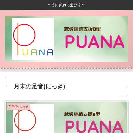
〜 創り続ける遊び場 〜
月末の足音(にっき)
PUANA-にっき