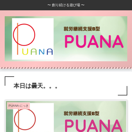
〜 創り続ける遊び場 〜
本日は曇天。。。
PUANA-にっき