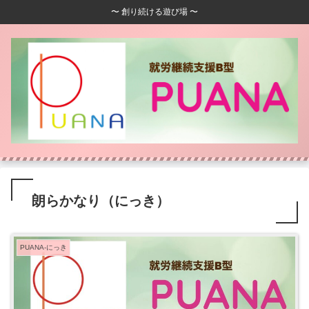
〜 創り続ける遊び場 〜
朗らかなり（にっき）
PUANA-にっき