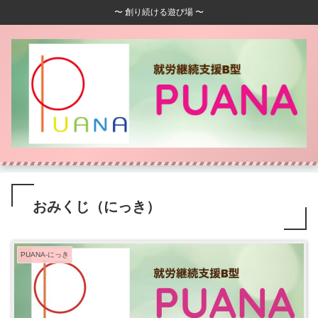
〜 創り続ける遊び場 〜
おみくじ（にっき）
PUANA-にっき