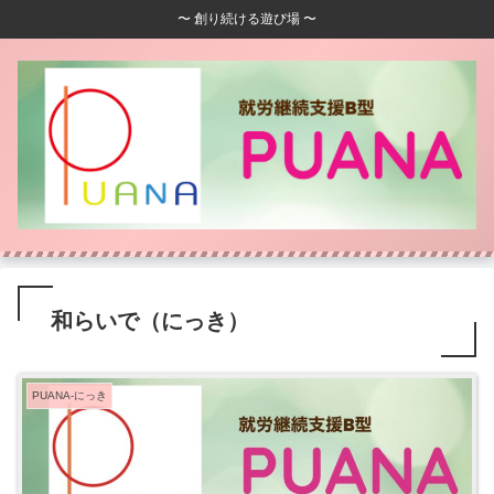
〜 創り続ける遊び場 〜
和らいで（にっき）
PUANA-にっき