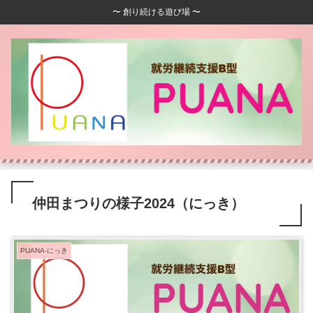
〜 創り続ける遊び場 〜
仲田まつりの様子2024（にっき）
PUANA-にっき