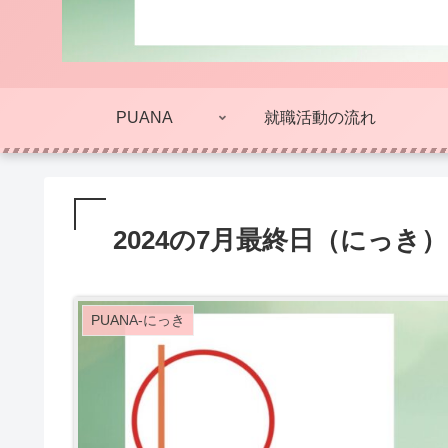
PUANA
就職活動の流れ
2024の7月最終日（にっき）
PUANA-にっき