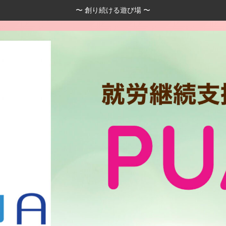
〜 創り続ける遊び場 〜