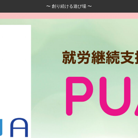
〜 創り続ける遊び場 〜