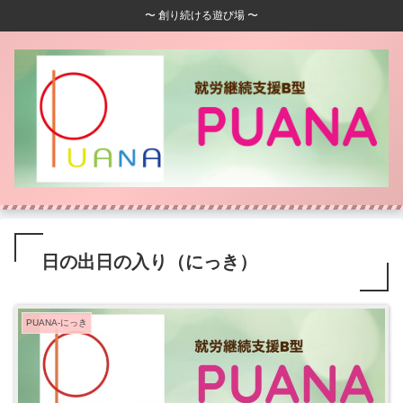
〜 創り続ける遊び場 〜
日の出日の入り（にっき）
PUANA-にっき