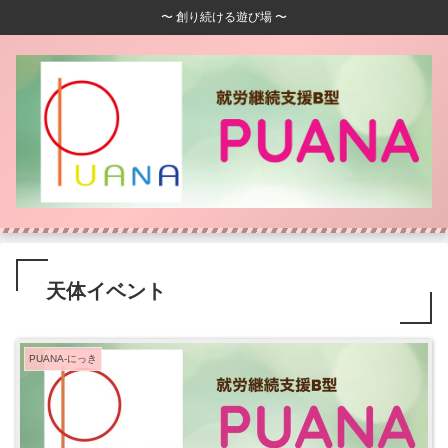
〜 創り続ける遊び場 〜
天体イベント
PUANA-にっき