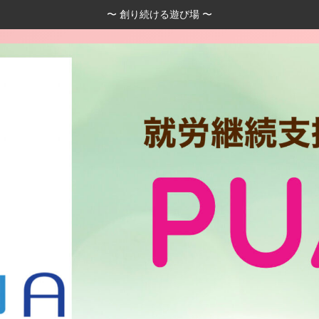
〜 創り続ける遊び場 〜