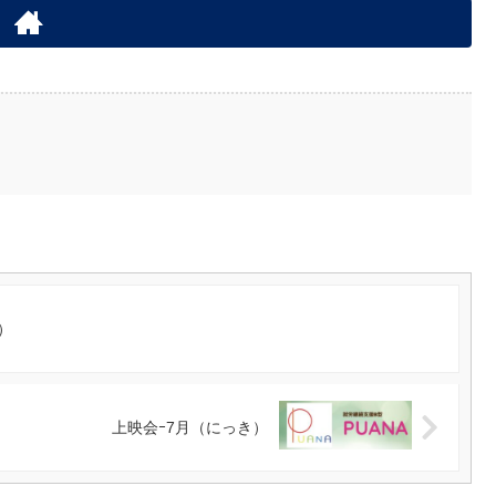
）
上映会ｰ7月（にっき）